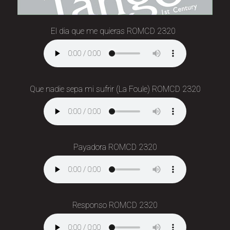
El dia que me quieras ROMCD 2320
Que nadie sepa mi sufrir (La Foule) ROMCD 2320
Payadora ROMCD 2320
Responso ROMCD 2320