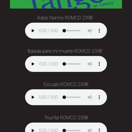
Adios Nonino ROMCD 2398
Balada para mi muerte ROMCD 2398
Escualo ROMCD 2398
Triunfal ROMCD 2398