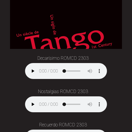
Decarísimo ROMCD 2303
Nostalgias ROMCD 2303
Recuerdo ROMCD 2303