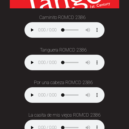
Caminito ROMCD 2386
Tanguera ROMCD 2386
Por una cabeza ROMCD 2386
La casita de mis viejos ROMCD 2386