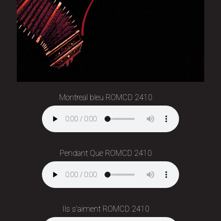
Montreal bleu ROMCD 2410
Pendant Que ROMCD 2410
Ils s'aiment ROMCD 2410